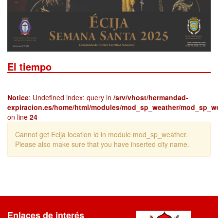
El tiempo
Notice
: Undefined index: query in
/srv/vhost/hermandad-
expiracion.es/home/html/modules/mod_sp_weather/mod_sp_w
on line
24
Cannot get Ecija location id in module mod_sp_weather.
Please also make sure that you have inserted city name.
Enlaces de interés