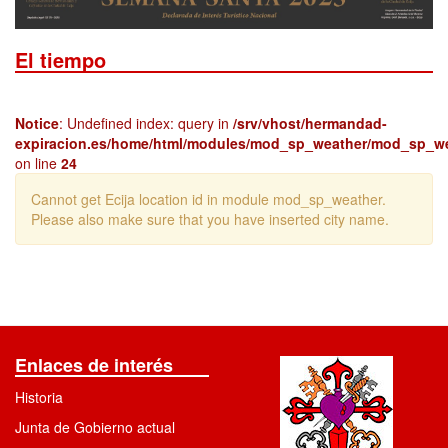
El tiempo
Notice
: Undefined index: query in
/srv/vhost/hermandad-
expiracion.es/home/html/modules/mod_sp_weather/mod_sp_w
on line
24
Cannot get Ecija location id in module mod_sp_weather.
Please also make sure that you have inserted city name.
Enlaces de interés
Historia
Junta de Gobierno actual