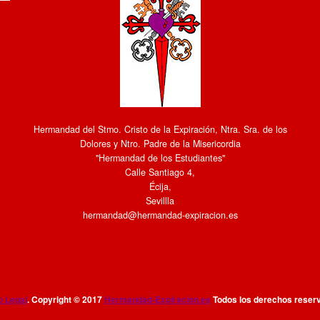
Hermandad del Stmo. Cristo de la Expiración, Ntra. Sra. de los
Dolores y Ntro. Padre de la Misericordia
"Hermandad de los Estudiantes"
Calle Santiago 4
,
Écija
,
Sevillla
hermandad@hermandad-expiracion.es
o Legal
. Copyright © 2017
Hermandad-Expiracion.es
Todos los derechos reser