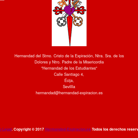
Hermandad del Stmo. Cristo de la Expiración, Ntra. Sra. de los
Dolores y Ntro. Padre de la Misericordia
"Hermandad de los Estudiantes"
Calle Santiago 4
,
Écija
,
Sevillla
hermandad@hermandad-expiracion.es
o Legal
. Copyright © 2017
Hermandad-Expiracion.es
Todos los derechos reser