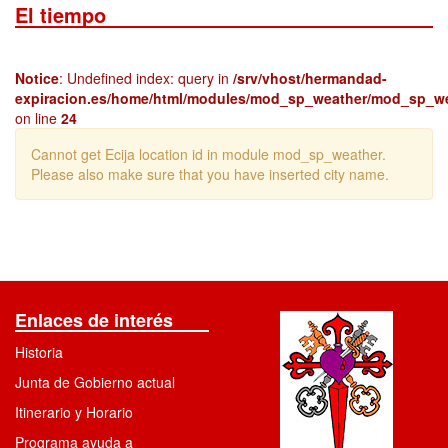
El tiempo
Notice
: Undefined index: query in
/srv/vhost/hermandad-
expiracion.es/home/html/modules/mod_sp_weather/mod_sp_w
on line
24
Cannot get Ecija location id in module mod_sp_weather.
Please also make sure that you have inserted city name.
Enlaces de interés
Historia
Junta de Gobierno actual
Itinerario y Horario
Programa ayuda a