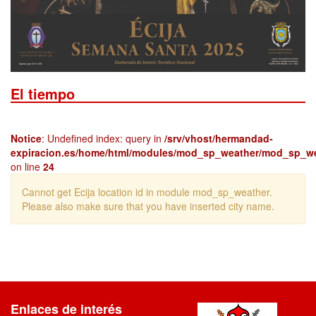
El tiempo
Notice
: Undefined index: query in
/srv/vhost/hermandad-
expiracion.es/home/html/modules/mod_sp_weather/mod_sp_w
on line
24
Cannot get Ecija location id in module mod_sp_weather.
Please also make sure that you have inserted city name.
Enlaces de interés